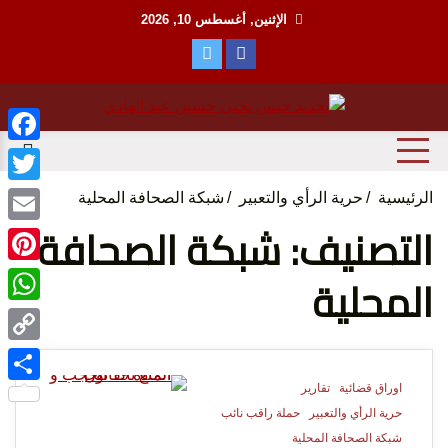
Ski
الإثنين, أغسطس 10, 2026
t
conten
منظمة حقوقية مصرية تدافع عن حقوق الانسان
مؤسسة
ebook
witter
الرئيسية
حرية الرأي والتعبير
شبكة الصحافة المحلية
التصنيف: شبكة الصحافة
Email
المحلية
terest
tsApp
الحق
Copy
Link
اوراق قضائية
تقارير
Share
1 Minute
حرية الرأي والتعبير
حملة راقب نائب
شبكة الصحافة المحلية