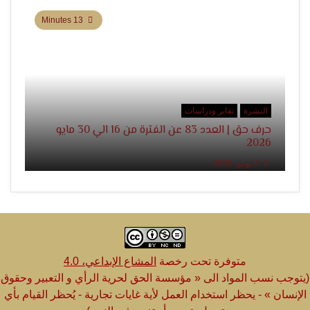
13 Minutes
النشرة
تقاير ودراسات
حرف حق | العدد 83 عن الفترة من 16 الي 30 مايو
2026
7 يونيو, 2026
متوفرة تحت رخصة
المشاع الإبداعي، 4.0
(يتوجب نسب المواد الى « مؤسسة الحق لحرية الرأي و التعبير وحقوق
الإنسان » - يحظر استخدام العمل لأية غايات تجارية - يُحظر القيام بأي