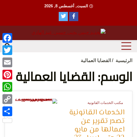
Ski
السبت, أغسطس 8, 2026
t
conten
منظمة حقوقية مصرية تدافع عن حقوق الانسان
مؤسسة
ebook
witter
الرئيسية
القضايا العمالية
الوسم: القضايا العمالية
Email
terest
tsApp
الحق
مكتب الخدمات القانونية
Copy
0 Minutes
الخدمات القانونية
تصدر تقرير عن
Link
Share
اعمالها من مايو