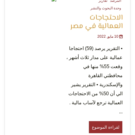
المرصد
تقارير
0 Minutes
التعبير
وحدة البحوث والنشر
الاحتجاجات
العمالية في مصر
10 مايو, 2022
• التقرير يرصد (59) احتجاجا
عمالية على مدار ثلاث أشهر ،
وحقوق
وقعت 55% منها في
محافظتي القاهرة
والإسكندرية • التقرير يشير
الي أن 50% من الاحتجاجات
العمالية ترجع لآساب مالية .
...
لقراءة الموضوع