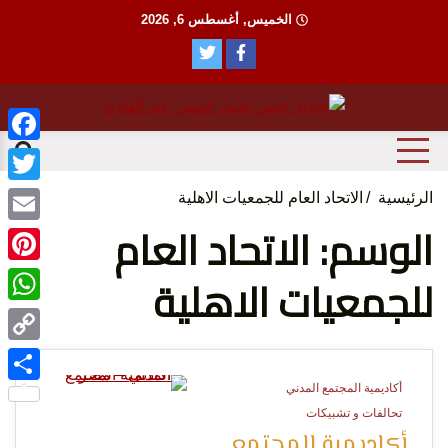
Ski
الخميس, أغسطس 6, 2026
t
conten
منظمة حقوقية مصرية تدافع عن حقوق الانسان
مؤسسة
ebook
witter
الرئيسية
الاتحاد العام للجمعيات الاهلية
الوسم: الاتحاد العام
Email
للجمعيات الاهلية
terest
tsApp
الحق
Copy
Link
أكاديمية المجتمع المدني
Share
0 Minutes
تحالفات و تشبيكات
أكاديمية المجتمع