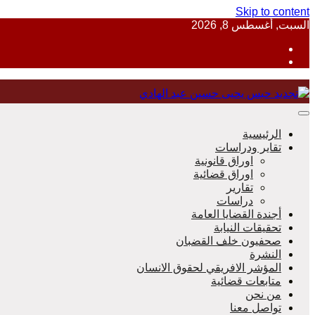
Skip to content
السبت, أغسطس 8, 2026
منظمة حقوقية مصرية تدافع عن حقوق الانسان
الرئيسية
تقاير ودراسات
اوراق قانونية
اوراق قضائية
مؤسسة 
تقارير
دراسات
أجندة القضايا العامة
تحقيقات النيابة
صحفيون خلف القضبان
النشرة
المؤشر الافريقي لحقوق الانسان
متابعات قضائية
من نحن
تواصل معنا