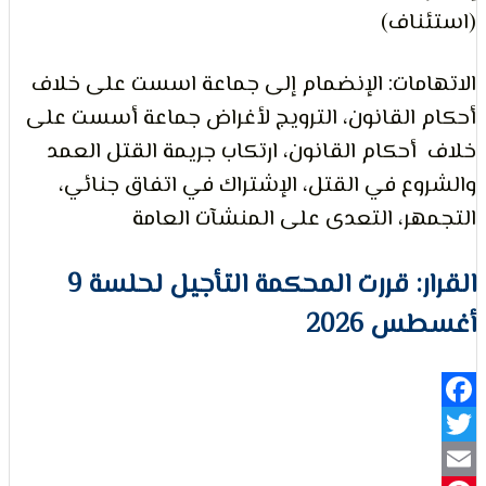
ناف)
لتعبير
مات: الإنضمام إلى جماعة اسست على خلاف
القانون، الترويج لأغراض جماعة أسست على
حكام القانون، ارتكاب جريمة القتل العمد
ع في القتل، الإشتراك في اتفاق جنائي،
ر، التعدى على المنشآت العامة
حقوق
القرار: قررت المحكمة التأجيل لحلسة 9
 2026
Fa