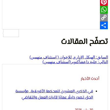
لإنسان
Pi
Wh
ح المقالات
الهيكل الإداري للإخوان ( استئناف متهمين)
لية داعشأكتوبر(استئناف متهمين)
ث الأخبار
في الذكرى العشرين للمحكمة الأفريقية.. مؤسسة
الحق تصدر دليلًا عمليًا لآليات العمل والتقاضي
30 يوليو, 2026