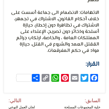
متهم
الاتهامات: الانضمام الى جماعة أسست على
خلاف أحكام القانون، الاشتراك في تجمهر،
لحرية
الاشتراك في تظاهرة دون إخطار، حيازة
أسلحة وذخائر دون تصريح، الإعتداء على
الممتلكات العامة ، والخاصة، ارتكاب جرائم
الققتل العمد والشروع في القتل، حيازة
مواد في حكم المفرقعات.
القرار:
الرأي و
Share
WhatsApp
Copy
Pinterest
Email
Facebook
Twitter
Link
تصفّح
السابق:
التالي:
المقالات
خلية المجموعات المسلحة
لجان العمل النوعي