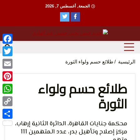
Ski
الجمعة, أغسطس 7, 2026
t
conten
منظمة حقوقية مصرية تدافع عن حقوق الانسان
مؤسسة
ebook
witter
الرئيسية
طلائع حسم ولواء الثورة
Email
طلائع حسم ولواء
terest
الثورة
tsApp
الحق
Copy
Link
محكمة جنايات القاهرة، الدائرة الثانية إرهاب،
Share
مركز إصلاح وتأهيل بدر، عدد المتهمين 111