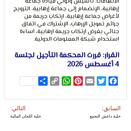
الاتهامات: تأسيس وتولي قيادة جماعة
إرهابية، الإنضمام إلى جماعة إرهابية، الترويج
لأغراض جماعة إرهابية، ارتكاب جريمة من
جرائم تمويل الإرهاب، الإشتراك في اتفاق
لحرية
جنائي بغرض ارتكاب جريمة ارهابية، اساءة
استخدام شبكة المعلومات الدولية.
القرار: قررت المحكمة التأجيل لجلسة
4 أغسطس 2026
Share
WhatsApp
Copy
Pinterest
Email
Facebook
Twitter
الرأي و
Link
تصفّح
السابق:
التالي:
المقالات
خلية داعش التجمع
خلية اللجان المالية