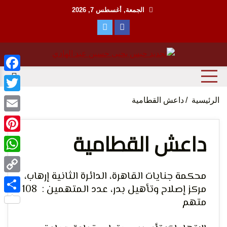
Ski
الجمعة, أغسطس 7, 2026
t
conten
منظمة حقوقية مصرية تدافع عن حقوق الانسان
مؤسسة
ebook
witter
الرئيسية
داعش القطامية
Email
داعش القطامية
terest
tsApp
الحق
محكمة جنايات القاهرة، الدائرة الثانية إرهاب،
Copy
مركز إصلاح وتأهيل بدر، عدد المتهمين : 108
Link
متهم
Share