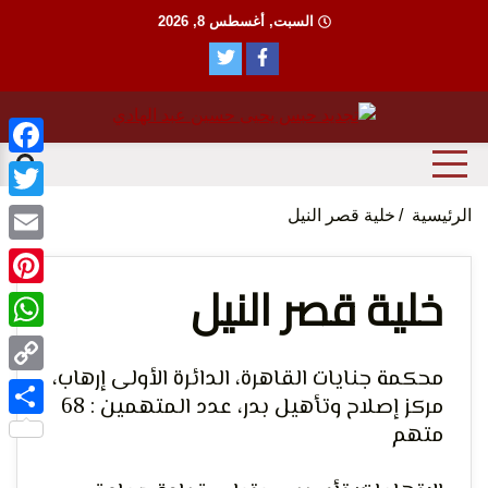
Ski
السبت, أغسطس 8, 2026
t
conten
منظمة حقوقية مصرية تدافع عن حقوق الانسان
مؤسسة
ebook
witter
الرئيسية
خلية قصر النيل
Email
خلية قصر النيل
terest
tsApp
الحق
محكمة جنايات القاهرة، الدائرة الأولى إرهاب،
Copy
مركز إصلاح وتأهيل بدر، عدد المتهمين : 68
Link
متهم
Share