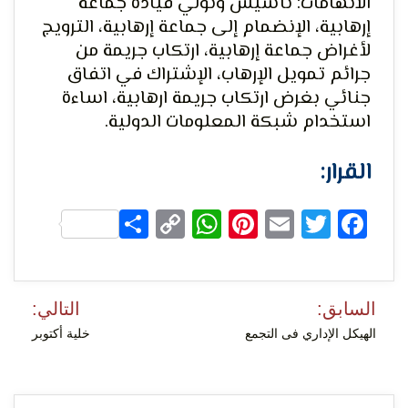
الاتهامات: تأسيس وتولي قيادة جماعة
إرهابية، الإنضمام إلى جماعة إرهابية، الترويج
لأغراض جماعة إرهابية، ارتكاب جريمة من
جرائم تمويل الإرهاب، الإشتراك في اتفاق
لحرية
جنائي بغرض ارتكاب جريمة ارهابية، اساءة
استخدام شبكة المعلومات الدولية.
القرار:
Share
WhatsApp
Copy
Pinterest
Email
Facebook
Twitter
Link
الرأي و
تصفّح
السابق:
التالي:
المقالات
الهيكل الإداري فى التجمع
خلية أكتوبر