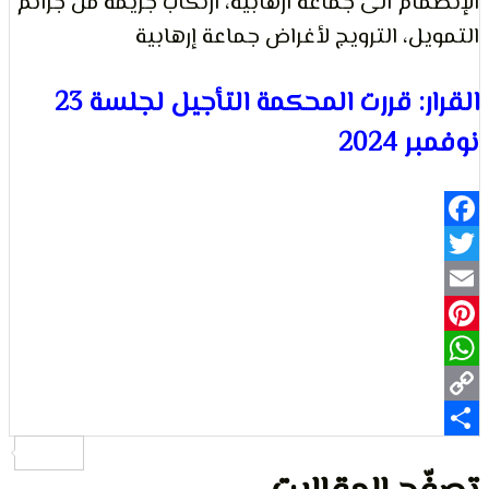
ام الى جماعة ارهابية، ارتكاب جريمة من جرائم
ل، الترويج لأغراض جماعة إرهابية
لتعبير
القرار: قررت المحكمة التأجيل لجلسة 23
202
Fa
حقوق
Pi
Wh