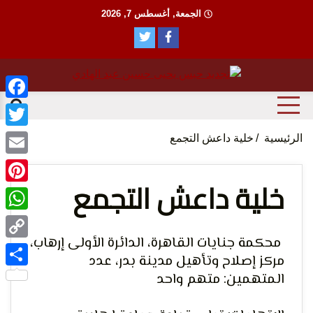
Ski
الجمعة, أغسطس 7, 2026
t
conten
منظمة حقوقية مصرية تدافع عن حقوق الانسان
مؤسسة
ebook
witter
الرئيسية
خلية داعش التجمع
Email
خلية داعش التجمع
terest
tsApp
الحق
محكمة جنايات القاهرة، الدائرة الأولى إرهاب،
Copy
مركز إصلاح وتأهيل مدينة بدر، عدد
Link
المتهمين: متهم واحد
Share