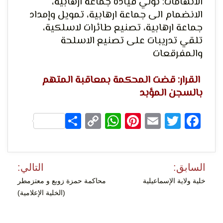
الاتهامات: تولي قيادة جماعة ارهابية،
الانضمام الى جماعة ارهابية، تمويل وإمداد
جماعة ارهابية، تصنيع طائرات لاسلكية،
تلقي تدريبات على تصنيع الاسلحة
لحرية
والمفرقعات
القرار: قضت المحكمة بمعاقبة المتهم
بالسجن المؤبد
Share
WhatsApp
Copy
Pinterest
Email
Facebook
Twitter
Link
الرأي و
تصفّح
السابق:
التالي:
المقالات
خلية ولاية الإسماعيلية
محاكمة حمزة زوبع و معتزمطر
(الخلية الإعلامية)