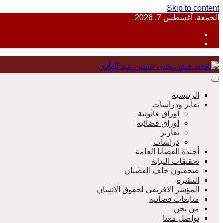
Skip to content
الجمعة, أغسطس 7, 2026
منظمة حقوقية مصرية تدافع عن حقوق الانسان
الرئيسية
تقاير ودراسات
اوراق قانونية
اوراق قضائية
مؤسسة 
تقارير
دراسات
أجندة القضايا العامة
تحقيقات النيابة
صحفيون خلف القضبان
النشرة
المؤشر الافريقي لحقوق الانسان
متابعات قضائية
من نحن
تواصل معنا