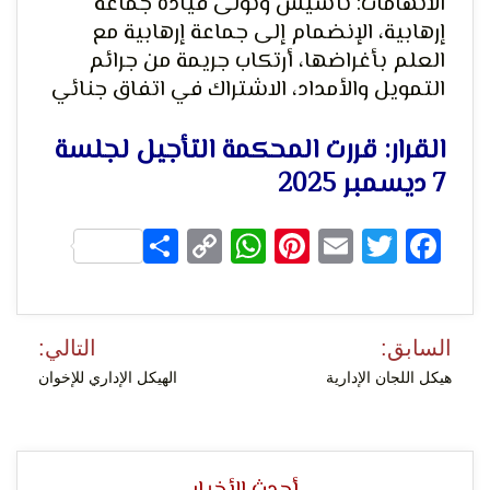
الاتهامات: تأسيس وتولى قيادة جماعة
إرهابية، الإنضمام إلى جماعة إرهابية مع
العلم بأغراضها، أرتكاب جريمة من جرائم
التمويل والأمداد، الاشتراك في اتفاق جنائي
لحرية
القرار: قررت المحكمة التأجيل لجلسة
7 ديسمبر 2025
Share
WhatsApp
Copy
Pinterest
Email
Facebook
Twitter
Link
الرأي و
تصفّح
السابق:
التالي:
المقالات
هيكل اللجان الإدارية
الهيكل الإداري للإخوان