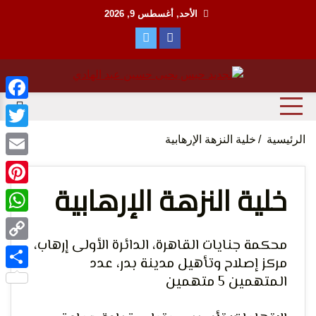
Ski
الأحد, أغسطس 9, 2026
t
conten
منظمة حقوقية مصرية تدافع عن حقوق الانسان
مؤسسة
ebook
witter
الرئيسية
خلية النزهة الإرهابية
Email
خلية النزهة الإرهابية
terest
tsApp
الحق
محكمة جنايات القاهرة، الدائرة الأولى إرهاب،
Copy
مركز إصلاح وتأهيل مدينة بدر، عدد
Link
المتهمين 5 متهمين
Share