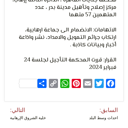
الحق
محكمة جنايات القاهرة ، الدائرة الثالثة إرهاب،
مركز إصلاح وتأهيل مدينة بدر ، عدد
المتهمين 57 متهما
الاتهامات: الانضمام الى جماعة ارهابية،
ارتكاب جرائم التمويل والامداد، نشر واذاعة
أخبار وبيانات كاذبة .
لحرية
القرار: قررت المحكمة التأجيل لجلسة 24
فبراير 2024
Share
WhatsApp
Copy
Pinterest
Email
Facebook
Twitter
Link
تصفّح
السابق:
التالي:
المقالات
احداث وسط البلد
خلية الشروق الإرهابية