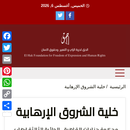
Ski
الخميس, أغسطس 6, 2026
t
conten
ebook
witter
منظمة حقوقية مصرية تدافع عن حقوق الانسان
Email
مؤسسة
terest
الرئيسية
خلية الشروق الإرهابية
tsApp
Copy
خلية الشروق الإرهابية
Link
Share