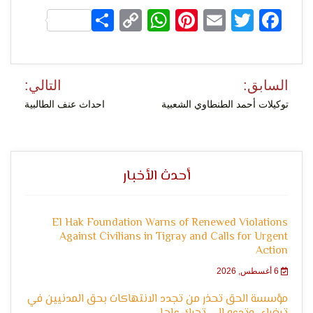
Share
WhatsApp
Copy
Pinterest
Email
Facebook
Twitter
التعبير
Link
تصفّح
السابق:
التالي:
المقالات
توكيلات أحمد الطنطاوي الشعبية
احداث عنف الطالبية
وحقوق
أحدث الأخبار
El Hak Foundation Warns of Renewed Violations
Against Civilians in Tigray and Calls for Urgent
Action
6 أغسطس, 2026
مؤسسة الحق تحذر من تجدد الانتهاكات بحق المدنيين في