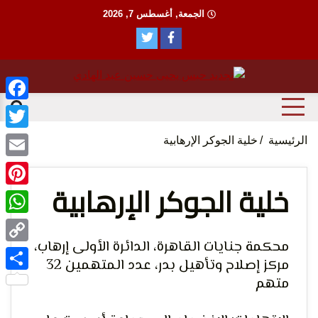
Ski
الجمعة, أغسطس 7, 2026
t
conten
منظمة حقوقية مصرية تدافع عن حقوق الانسان
مؤسسة
ebook
witter
الرئيسية
خلية الجوكر الإرهابية
Email
خلية الجوكر الإرهابية
terest
tsApp
الحق
محكمة جنايات القاهرة، الدائرة الأولى إرهاب،
Copy
مركز إصلاح وتأهيل بدر، عدد المتهمين 32
Link
متهم
Share