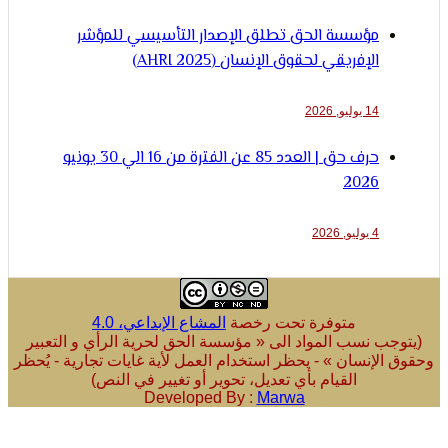
مؤسسة الحق تطلق الإصدار التأسيسي للمؤشر
الإفريقي لحقوق الإنسان (AHRI 2025)
14 يوليو, 2026
حرف حق | العدد 85 عن الفترة من 16 الي 30 يونيو
2026
4 يوليو, 2026
متوفرة تحت رخصة
المشاع الإبداعي، 4.0
ب نسب المواد الى « مؤسسة الحق لحرية الرأي و التعبير
لإنسان » - يحظر استخدام العمل لأية غايات تجارية - يُحظر
القيام بأي تعديل، تحوير أو تغيير في النص)
Developed By :
Marwa