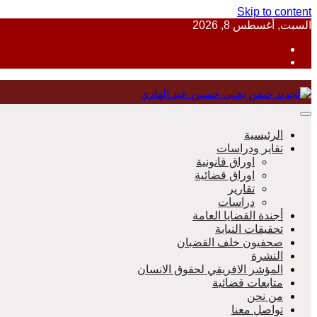
Skip to content
السبت, أغسطس 8, 2026
منظمة حقوقية مصرية تدافع عن حقوق الانسان
الرئيسية
تقاير ودراسات
اوراق قانونية
اوراق قضائية
مؤسسة 
تقارير
دراسات
أجندة القضايا العامة
تحقيقات النيابة
صحفيون خلف القضبان
النشرة
المؤشر الافريقي لحقوق الانسان
متابعات قضائية
من نحن
تواصل معنا