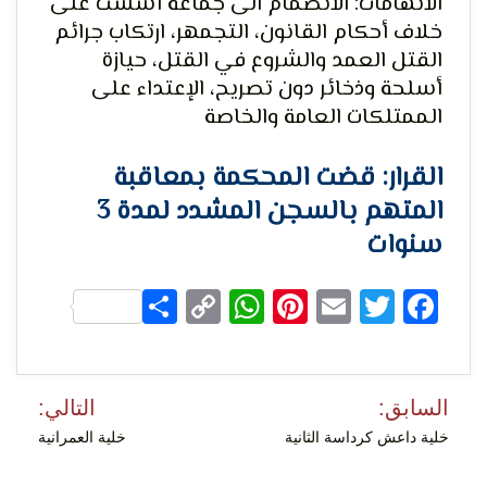
الاتهامات: الانضمام الى جماعة أسست على
خلاف أحكام القانون، التجمهر، ارتكاب جرائم
القتل العمد والشروع في القتل، حيازة
أسلحة وذخائر دون تصريح، الإعتداء على
لحرية
الممتلكات العامة والخاصة
القرار: قضت المحكمة بمعاقبة
المتهم بالسجن المشدد لمدة 3
سنوات
Share
WhatsApp
Copy
Pinterest
Email
Facebook
Twitter
الرأي و
Link
تصفّح
السابق:
التالي:
المقالات
خلية داعش كرداسة الثانية
خلية العمرانية