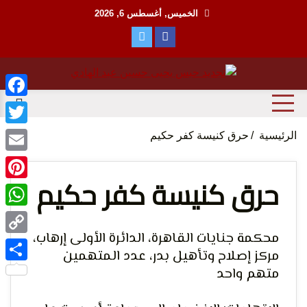
Ski
الخميس, أغسطس 6, 2026
t
conten
منظمة حقوقية مصرية تدافع عن حقوق الانسان
مؤسسة
ebook
witter
الرئيسية
حرق كنيسة كفر حكيم
Email
حرق كنيسة كفر حكيم
terest
tsApp
الحق
محكمة جنايات القاهرة، الدائرة الأولى إرهاب،
Copy
مركز إصلاح وتأهيل بدر، عدد المتهمين
Link
متهم واحد
Share