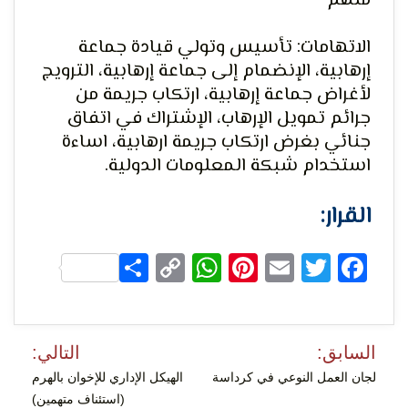
متهم
الاتهامات: تأسيس وتولي قيادة جماعة
إرهابية، الإنضمام إلى جماعة إرهابية، الترويج
لحرية
لأغراض جماعة إرهابية، ارتكاب جريمة من
جرائم تمويل الإرهاب، الإشتراك في اتفاق
جنائي بغرض ارتكاب جريمة ارهابية، اساءة
استخدام شبكة المعلومات الدولية.
القرار:
الرأي و
Share
WhatsApp
Copy
Pinterest
Email
Facebook
Twitter
Link
تصفّح
السابق:
التالي:
المقالات
لجان العمل النوعي في كرداسة
الهيكل الإداري للإخوان بالهرم
(استئناف متهمين)