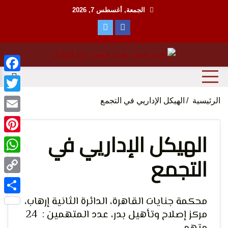
Ski
الجمعة, أغسطس 7, 2026
t
conten
منظمة حقوقية مصرية تدافع عن حقوق الانسان
مؤسسة
ebook
witter
الرئيسية
الهيكل الإداريي في التجمع
Email
الهيكل الإداريي في
terest
التجمع
tsApp
الحق
Copy
Link
محكمة جنايات القاهرة، الدائرة الثانية إرهاب،
Share
مركز إصلاح وتأهيل بدر، عدد المتهمين : 24