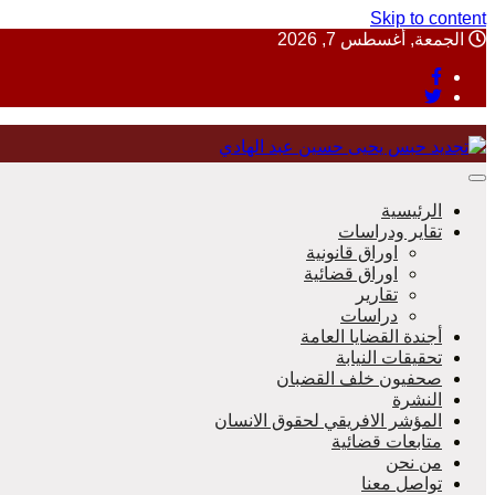
Skip to content
الجمعة, أغسطس 7, 2026
منظمة حقوقية مصرية تدافع عن حقوق الانسان
الرئيسية
تقاير ودراسات
اوراق قانونية
اوراق قضائية
مؤسسة 
تقارير
دراسات
أجندة القضايا العامة
تحقيقات النيابة
صحفيون خلف القضبان
النشرة
المؤشر الافريقي لحقوق الانسان
متابعات قضائية
من نحن
تواصل معنا