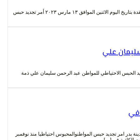
نظرت الدائرة الثالثة ارهاب في محكمة جنايات القاهرة بجلستها المنعقدة بتاريخ اليوم الاثنين الموافق ١٣ مارس ٢٠٢٣ أمر تجديد حبس
سليمان علي
ديد الحبس الاحتياطي للمواطن عبد الرحمن سليمان علي ذمة
افي
ينة بدر امر تجديد حبس المواطنوالمحبوس احتياطيا منذ نوفمبر
ت الكاذبة في […]...