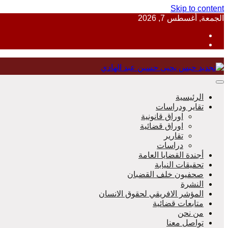
Skip to content
الجمعة, أغسطس 7, 2026
منظمة حقوقية مصرية تدافع عن حقوق الانسان
الرئيسية
تقاير ودراسات
اوراق قانونية
اوراق قضائية
مؤسسة 
تقارير
دراسات
أجندة القضايا العامة
تحقيقات النيابة
صحفيون خلف القضبان
النشرة
المؤشر الافريقي لحقوق الانسان
متابعات قضائية
من نحن
تواصل معنا