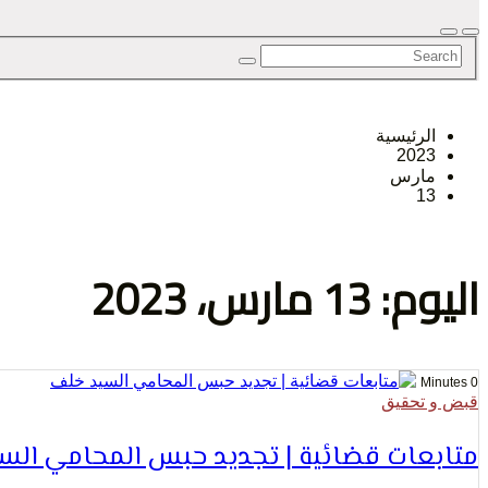
الرأي و
الرئيسية
2023
الإنسان
مارس
13
اليوم: 13 مارس، 2023
0 Minutes
قبض و تحقيق
متابعات قضائية | تجديد حبس المحامي الس