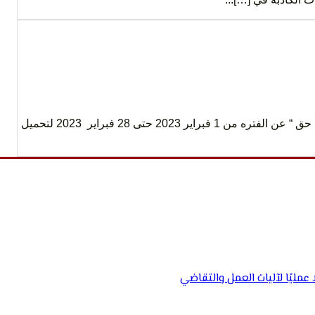
مؤسسة الحق تصدر العدد الحادي عشر من نشرتها الالكترونية ” حرف حق “ عن الفتره من 1 فبراير 2023 حتى 28 فبراير 2023 لتحميل
مليًا لآليات العمل والتقاضي