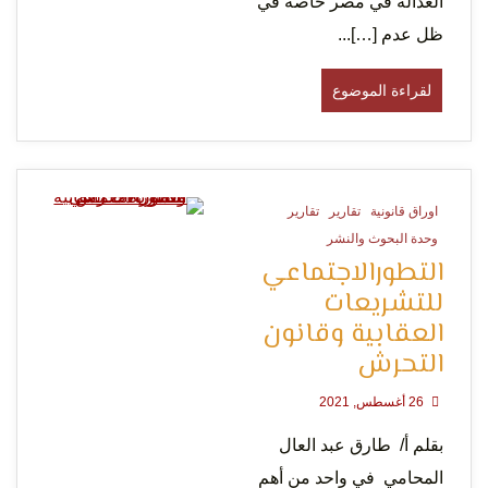
العدالة في مصر خاصة في
ظل عدم […]...
لقراءة الموضوع
اوراق قانونية
تقارير
تقارير
0 Minutes
وحدة البحوث والنشر
التطورالاجتماعي
للتشريعات
العقابية وقانون
التحرش
26 أغسطس, 2021
بقلم أ/ طارق عبد العال
المحامي في واحد من أهم