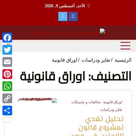
Ski
الأحد, أغسطس 9, 2026
t
conten
منظمة حقوقية مصرية تدافع عن حقوق الانسان
مؤسسة
ebook
witter
الرئيسية
تقاير ودراسات
اوراق قانونية
التصنيف: اوراق قانونية
Email
terest
tsApp
الحق
اوراق قانونية
تحالفات و تشبيكات
Copy
0 Minutes
تقاير ودراسات
تحليل نقدي
Link
Share
لمشروع قانون