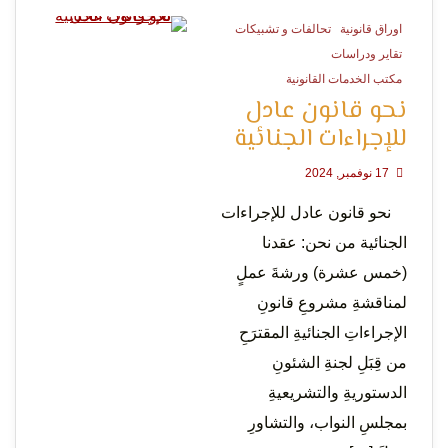
التعبير
اوراق قانونية
تحالفات و تشبيكات
0 Minutes
تقاير ودراسات
مكتب الخدمات القانونية
نحو قانون عادل
للإجراءات الجنائية
17 نوفمبر, 2024
نحو قانون عادل للإجراءات
وحقوق
الجنائية من نحن: عقدنا
(خمس عشرة) ورشةَ عملٍ
لمناقشةِ مشروعِ قانونِ
الإجراءاتِ الجنائيةِ المقترَحِ
من قِبَلِ لجنةِ الشئونِ
الدستوريةِ والتشريعيةِ
بمجلسِ النواب، والتشاورِ