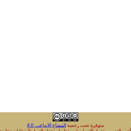
متوفرة تحت رخصة
المشاع الإبداعي، 4.0
 التعبير وحقوق الإنسان » - يحظر استخدام العمل لأية غايات تجارية - 