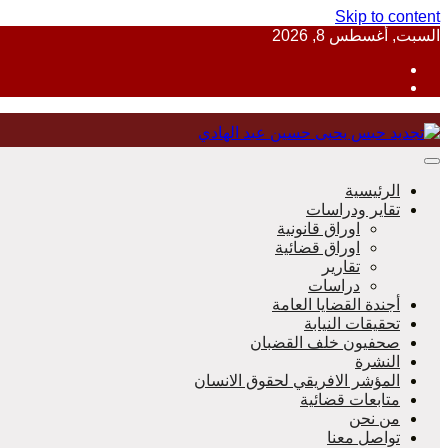
Skip to content
السبت, أغسطس 8, 2026
منظمة حقوقية مصرية تدافع عن حقوق الانسان
الرئيسية
تقاير ودراسات
اوراق قانونية
اوراق قضائية
مؤسسة 
تقارير
دراسات
أجندة القضايا العامة
تحقيقات النيابة
صحفيون خلف القضبان
النشرة
المؤشر الافريقي لحقوق الانسان
متابعات قضائية
من نحن
تواصل معنا