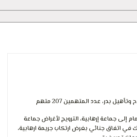
 التعبير
أهيل بدر، عدد المتهمين 207 متهم
ام إلى جماعة إرهابية، الترويج لأغراض جماعة
راك في اتفاق جنائي بغرض ارتكاب جريمة ارهابية،