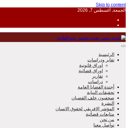
Skip to content
الجمعة, أغسطس 7, 2026
منظمة حقوقية مصرية تدافع عن حقوق الانسان
الرئيسية
تقاير ودراسات
اوراق قانونية
اوراق قضائية
مؤسسة 
تقارير
دراسات
أجندة القضايا العامة
تحقيقات النيابة
صحفيون خلف القضبان
النشرة
المؤشر الافريقي لحقوق الانسان
متابعات قضائية
من نحن
تواصل معنا