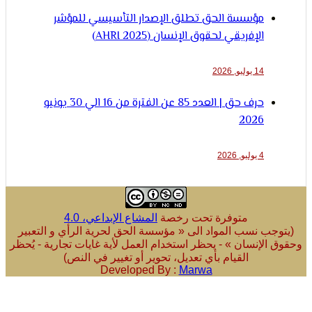
مؤسسة الحق تطلق الإصدار التأسيسي للمؤشر
الإفريقي لحقوق الإنسان (AHRI 2025)
14 يوليو, 2026
حرف حق | العدد 85 عن الفترة من 16 الي 30 يونيو
2026
4 يوليو, 2026
متوفرة تحت رخصة
المشاع الإبداعي، 4.0
ب نسب المواد الى « مؤسسة الحق لحرية الرأي و التعبير
لإنسان » - يحظر استخدام العمل لأية غايات تجارية - يُحظر
القيام بأي تعديل، تحوير أو تغيير في النص)
Developed By :
Marwa