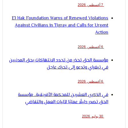
7 أغسطس, 2026
El Hak Foundation Warns of Renewed Violations
Against Civilians in Tigray and Calls for Urgent
Action
6 أغسطس, 2026
مؤسسة الحق تحذر من تجدد الانتهاكات بحق المدنيين
في تيغراي وتدعو إلى تحرك عاجل
6 أغسطس, 2026
في الذكرى العشرين للمحكمة الأفريقية.. مؤسسة
الحق تصدر دليلًا عمليًا لآليات العمل والتقاضي
30 يوليو, 2026