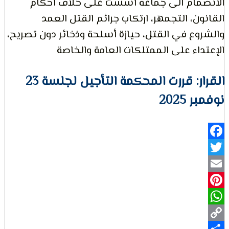
مام الى جماعة أسست على خلاف أحكام
ن، التجمهر، ارتكاب جرائم القتل العمد
لتعبير
ع في القتل، حيازة أسلحة وذخائر دون تصريح،
اء على الممتلكات العامة والخاصة
القرار: قررت المحكمة التأجيل لجلسة 23
202
حقوق
Fa
Pi
Wh