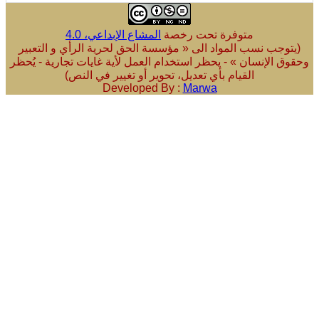
متوفرة تحت رخصة
المشاع الإبداعي، 4.0
ب نسب المواد الى « مؤسسة الحق لحرية الرأي و التعبير
لإنسان » - يحظر استخدام العمل لأية غايات تجارية - يُحظر
القيام بأي تعديل، تحوير أو تغيير في النص)
Developed By :
Marwa