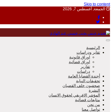
Skip to content
الجمعة, أغسطس 7, 2026
منظمة حقوقية مصرية تدافع عن حقوق الانسان
الرئيسية
تقاير ودراسات
اوراق قانونية
اوراق قضائية
مؤسسة 
تقارير
دراسات
أجندة القضايا العامة
تحقيقات النيابة
صحفيون خلف القضبان
النشرة
المؤشر الافريقي لحقوق الانسان
متابعات قضائية
من نحن
تواصل معنا