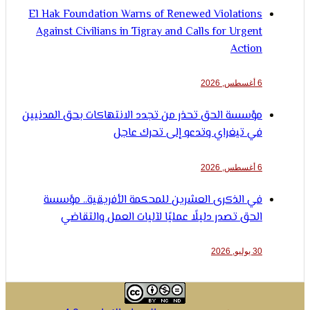
El Hak Foundation Warns of Renewed Violations
Against Civilians in Tigray and Calls for Urgent
Action
6 أغسطس, 2026
مؤسسة الحق تحذر من تجدد الانتهاكات بحق المدنيين
في تيغراي وتدعو إلى تحرك عاجل
6 أغسطس, 2026
في الذكرى العشرين للمحكمة الأفريقية.. مؤسسة
الحق تصدر دليلًا عمليًا لآليات العمل والتقاضي
30 يوليو, 2026