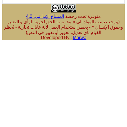
متوفرة تحت رخصة
المشاع الإبداعي، 4.0
ب نسب المواد الى « مؤسسة الحق لحرية الرأي و التعبير
لإنسان » - يحظر استخدام العمل لأية غايات تجارية - يُحظر
القيام بأي تعديل، تحوير أو تغيير في النص)
Developed By :
Marwa