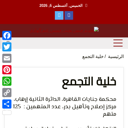
Ski
الخميس, أغسطس 6, 2026
t
conten
منظمة حقوقية مصرية تدافع عن حقوق الانسان
مؤسسة
ebook
witter
الرئيسية
خلية التجمع
Email
خلية التجمع
terest
tsApp
الحق
محكمة جنايات القاهرة، الدائرة الثانية إرهاب،
Copy
مركز إصلاح وتأهيل بدر، عدد المتهمين : 125
Link
متهم
Share