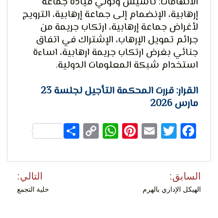
الاتهامات: تأسيس وتولي قيادة جماعة
إرهابية، الإنضمام إلى جماعة إرهابية، الترويج
لأغراض جماعة إرهابية، ارتكاب جريمة من
جرائم تمويل الإرهاب، الإشتراك في اتفاق
لحرية
جنائي بغرض ارتكاب جريمة ارهابية، اساءة
استخدام شبكة المعلومات الدولية.
القرار: قررت المحكمة التأجيل لجلسة 23
مارس 2026
Share
WhatsApp
Copy
Pinterest
Email
Facebook
Twitter
الرأي و
Link
تصفّح
السابق:
التالي:
المقالات
الهيكل الإداري بالهرم
خلية التجمع