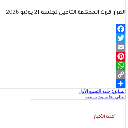
القرار: قررت المحكمة التأجيل لجلسة 21 يونيو 2026
Facebook
Twitter
Email
Pinterest
WhatsApp
Copy
تصفّح
السابق:
خلية التجمع الأول
Share
Link
التالي:
خلية مدينة نصر
المقالات
أحدث الأخبار