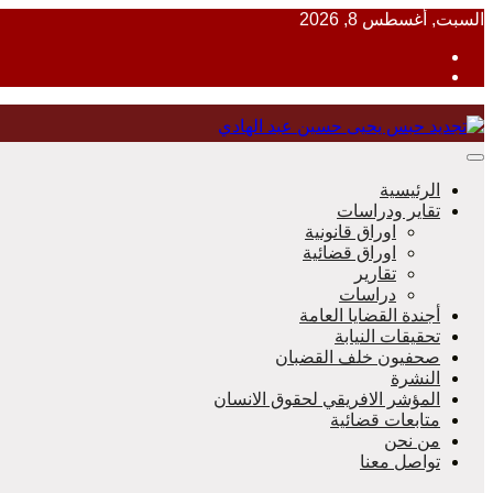
Skip
السبت, أغسطس 8, 2026
to
content
منظمة حقوقية مصرية تدافع عن حقوق الانسان
الرئيسية
تقاير ودراسات
اوراق قانونية
اوراق قضائية
مؤسسة 
تقارير
دراسات
أجندة القضايا العامة
تحقيقات النيابة
صحفيون خلف القضبان
النشرة
المؤشر الافريقي لحقوق الانسان
متابعات قضائية
من نحن
تواصل معنا