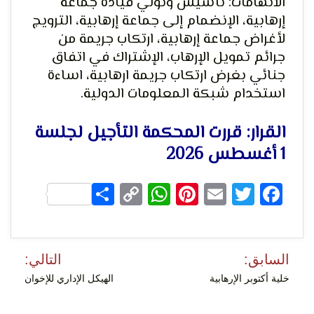
الاتهامات: تأسيس وتولي قيادة جماعة
إرهابية، الإنضمام إلى جماعة إرهابية، الترويج
لأغراض جماعة إرهابية، ارتكاب جريمة من
جرائم تمويل الإرهاب، الإشتراك في اتفاق
لحرية
جنائي بغرض ارتكاب جريمة ارهابية، اساءة
استخدام شبكة المعلومات الدولية.
القرار: قررت المحكمة التأجيل لجلسة
1 أغسطس 2026
Share
WhatsApp
Copy
Pinterest
Email
Facebook
Twitter
الرأي و
Link
تصفّح
السابق:
التالي:
المقالات
خلية أكتوبر الإرهابية
الهيكل الإداري للإخوان