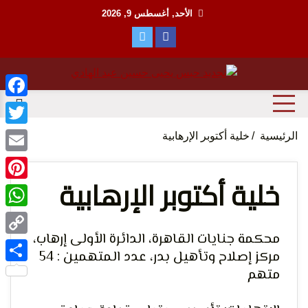
Ski
الأحد, أغسطس 9, 2026
t
conten
منظمة حقوقية مصرية تدافع عن حقوق الانسان
مؤسسة
ebook
witter
الرئيسية
خلية أكتوبر الإرهابية
Email
خلية أكتوبر الإرهابية
terest
tsApp
الحق
محكمة جنايات القاهرة، الدائرة الأولى إرهاب،
Copy
مركز إصلاح وتأهيل بدر، عدد المتهمين : 54
Link
متهم
Share