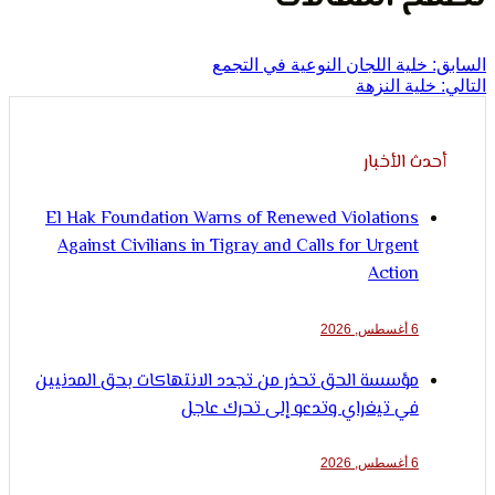
لإنسان
خلية اللجان النوعية في التجمع
لية النزهة
ث الأخبار
El Hak Foundation Warns of Renewed Violations
Against Civilians in Tigray and Calls for Urgent
Action
6 أغسطس, 2026
مؤسسة الحق تحذر من تجدد الانتهاكات بحق المدنيين
في تيغراي وتدعو إلى تحرك عاجل
6 أغسطس, 2026