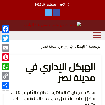
Ski
الأحد, أغسطس 9, 2026
t
conten
منظمة حقوقية مصرية تدافع عن حقوق الانسان
مؤسسة
ebook
witter
الرئيسية
الهيكل الإداري في مدينة نصر
Email
الهيكل الإداري في
terest
مدينة نصر
tsApp
الحق
Copy
Link
محكمة جنايات القاهرة، الدائرة الثانية إرهاب،
Share
مركز إصلاح وتأهيل بدر، عدد المتهمين : 54