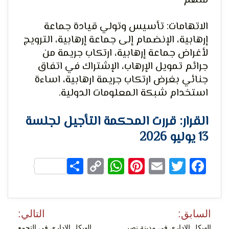
متهم
الاتهامات: تأسيس وتولي قيادة جماعة
إرهابية، الإنضمام إلى جماعة إرهابية، الترويج
لحرية
لأغراض جماعة إرهابية، ارتكاب جريمة من
جرائم تمويل الإرهاب، الإشتراك في اتفاق
جنائي بغرض ارتكاب جريمة ارهابية، اساءة
استخدام شبكة المعلومات الدولية.
القرار: قررت المحكمة التأجيل لجلسة
13 يوليو 2026
الرأي و
Share
WhatsApp
Copy
Pinterest
Email
Facebook
Twitter
Link
تصفّح
السابق:
التالي:
المقالات
الهيكل الإداري في مدينة نصر
الهيكل الإداري في التجمع