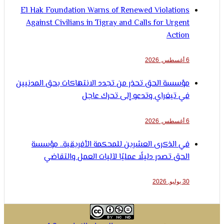
El Hak Foundation Warns of Renewed Violations
Against Civilians in Tigray and Calls for Urgent
Action
6 أغسطس, 2026
مؤسسة الحق تحذر من تجدد الانتهاكات بحق المدنيين
في تيغراي وتدعو إلى تحرك عاجل
6 أغسطس, 2026
في الذكرى العشرين للمحكمة الأفريقية.. مؤسسة
الحق تصدر دليلًا عمليًا لآليات العمل والتقاضي
30 يوليو, 2026