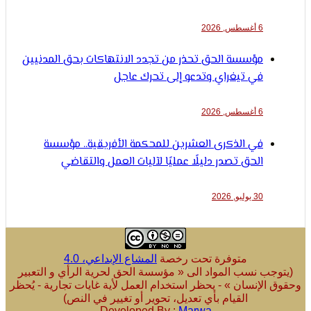
6 أغسطس, 2026
مؤسسة الحق تحذر من تجدد الانتهاكات بحق المدنيين
في تيغراي وتدعو إلى تحرك عاجل
6 أغسطس, 2026
في الذكرى العشرين للمحكمة الأفريقية.. مؤسسة
الحق تصدر دليلًا عمليًا لآليات العمل والتقاضي
30 يوليو, 2026
متوفرة تحت رخصة
المشاع الإبداعي، 4.0
ب نسب المواد الى « مؤسسة الحق لحرية الرأي و التعبير
لإنسان » - يحظر استخدام العمل لأية غايات تجارية - يُحظر
القيام بأي تعديل، تحوير أو تغيير في النص)
Developed By :
Marwa