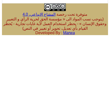
متوفرة تحت رخصة
المشاع الإبداعي، 4.0
ب نسب المواد الى « مؤسسة الحق لحرية الرأي و التعبير
لإنسان » - يحظر استخدام العمل لأية غايات تجارية - يُحظر
القيام بأي تعديل، تحوير أو تغيير في النص)
Developed By :
Marwa