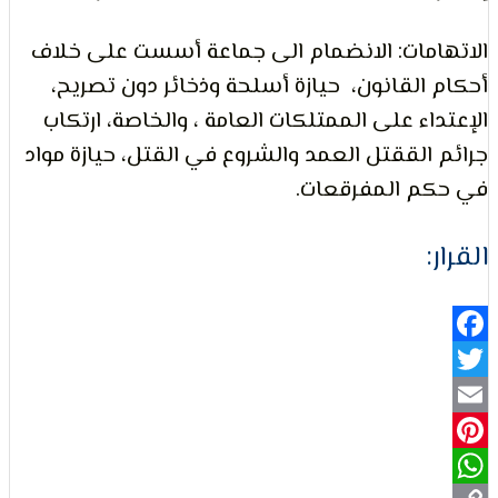
مات: الانضمام الى جماعة أسست على خلاف
لتعبير
القانون، حيازة أسلحة وذخائر دون تصريح،
اء على الممتلكات العامة ، والخاصة، ارتكاب
الققتل العمد والشروع في القتل، حيازة مواد
م المفرقعات.
:
حقوق
Fa
Pi