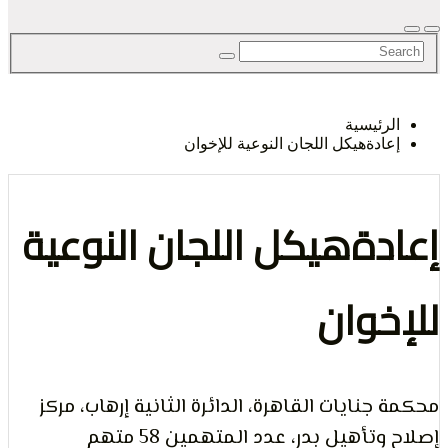
لحق
رئيسية
ادةهيكل اللجان النوعية للإخوان
حرية
دةهيكل اللجان النوعية
خوان
لرأي و
جنايات القاهرة، الدائرة الثانية إرهاب، مركز
تأهيل بدر، عدد المتهمين 58 متهم