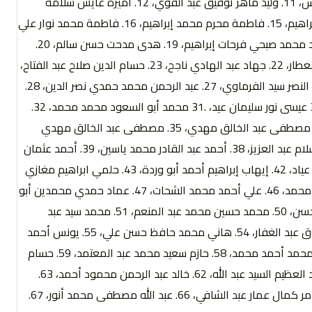
9. محمد عبد المنعم محمد علي، 10. محمود إبراهيم عبد الله عبد الونيس، 11. وليد ماهر توفيق عبد القوي، 12. أميرة عايش سلامه
عايش، 13. زينب محرم محمد إبراهيم هيكل، 14. سندس محرم محمد إبراهيم، 15. فاطمة محرم محمد إبراهيم، 16. فاطمة محمد نوار علي
أحمد نوار، 17. مها محمد محمد صبحي فرحات إبراهيم، 18. هناء محمد محمد صبحي فرحات إبراهيم، 19. هدى مدحت حسن سالم، 20.
إسلام عبد العظيم عبد الحافظ عبد العزيز، 21. أيمن حمدي طه محمد العطار، 22. جهاد عبد الهادي ناجح، 23. حسام الدين صلاح عبد الفتاح،
24. ربيع حسين السيد حسين، 25. سامي محمد علي السيد، 26. صلاح أبو النصر سيد الفرماوي، 27. عبد الرحمن محمد حمدي نصر الدين، 28.
عبد الرحمن وحيد عبد الرؤوف إبراهيم، 29. عطا إبراهيم محمد القط، 30 عيسى نور سليمان عيد، .31 محمد أبو السعود محمد محمد، 32.
محمد صابر محمد عبد المجيد، 33. محمد عبد الحميد إبراهيم حماد، 34. مصطفى عبد الخالق مهدي، 35. مصطفى عبد الخالق مهدي
السيد، 36. هند محمد محمد صبحي فرحات، 37. أحمد عبد العزيز عبد السلام عبد العزيز، 38. أحمد عبد القادر محمد ياسين، 39. أحمد عثمان
محمد محمود، 40. أنطونيوس يوسف نجيب عياد، 41. مينا يوسف نجيب عياد، 42. إيهاب إبراهيم أحمد أبو وردة، 43. حلمي ابراهيم مغازي
عوض، 44. خالد هلال محمد الزيدي، 45. عبد الرحمن محمد رجائي نصار محمد، 46. علي أحمد محمد الشحات، 47. عماد حمدي محمدين أبو
زيد، 48. محمد أسعد أحمد بركات، 49. محمد حسن عبد العاطي أحمد حسن، 50. محمد حسين محمد عبد المنعم، 51. محمد سيد عبد
المنعم محمد، 52. محمد عيسى رشاد عبد الرحيم، 53. معاذ محمد فاروق عبد الغفار، 54. هاني محمد حافظ حسن علي، 55. يونس أحمد
سلمي حماد عليان، 56. عبير أشرف أحمد محمد عبد الرحيم؟، 57. أحمد محمد أحمد محمد، 58. حازم سعيد محمد عبد المعتمد، 59. حسام
الدين صلاح عبد الفتاح، 60. حسين محمد حسان الهنادي، 61. حمدي عبد العظيم السيد عبد الله، 62. خالد عبد الرحمن محمود أحمد، 63.
السيد عثمان محمد غالي، 64. صابر عبد السميع راغب عبد التواب، 65. عامر كمال عمار عبد الشافي، 66. عبد الله مصطفى محمد أنور، 67.