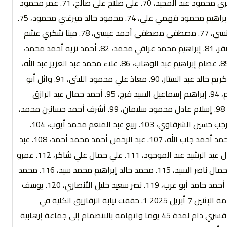
عثمان الجوهري عثمان، 68. عزت عثمان أبو شعيشع نجم، 69. علاء فكري محمود عبد المجيد، 70. علي صلاح علي صالح، 71. عمر محمود
عبد المجيد محمد، 72. فادي محمد حسن محمد النحاس، 73. محمود إبراهيم محمود فهمي علي، 74. محمود خالد ميرغني محمود، 75.
محمود عبد المجيد عبد المجيد معاذ، 76. مصطفى حمدي إبراهيم المنسي، 77. مصطفى مصطفى أحمد عيسى، 78. مينا شكري عشم
ويصا، 79. ناصر محمد عبد المجيد عبد الرحيم، 80. نافع عبد العزيز رجب صقر، 81. إبراهيم محمد عراقي محمد، 82. أحمد نزيه أحمد محمد،
83. سياف محمد عبد العظيم محمد، 84. صالح علي محمد عبد الحميد، 85. عصام إبراهيم عبد الوهاب، 86. علاء محمد عبد العزيز عبد الله،
87. علي عاطف علي محمد جاد، 88.. علي عبد الحميد على إبراهيم، 89. كريم خالد عبد الستار، 90. معاذ علي محمود الليثي، 91. وائل أبو
الحجاج علي، 92. ياسر أبو شيوة رشاد محمد، 93. ياسر محمد عبد العظيم، 94. إبراهيم إسماعيل السيد فرج، 95. أحمد جمال عبد الرازق
طحاوي، 96. أحمد محمد عبد الستار أحمد، 97. أحمد وليد محمد عباس، 98. إسلام عادل محمود سليمان، 99. أشرف أحمد حسانين محمد،
100. باسل عمرو عبد الحميد، 101. حازم كرم شعيب أحمد، 102. حسين رجب حسين الشرقاوي، 103. ربيع عبد المنعم محمد أيوب، 104.
سلمي حماد سلمي عليان، 105. شاكر محمد شاكر أحمد، 106. صلاح أحمد أحمد جاب الله، 107. عبد الرحمن أحمد محمد أحمد، 108. عبد
الله ربيع خضر محمد، 109. عبد الناصر عمران بدران سيد، 110. عصام جمال عبد الرشيد عبد الموجود، 111. علي جمال علي شاكر، 112. عمرو
محمد محمد عبد العاطي، 113. محمد إبراهيم عبد الغفار، 114. محمد جمال ناصر السيد، 115. محمد خالد إبراهيم محمد سيد، 116. محمد
يونس محمد محمود عليان، 117. محمود محمد داود حسن، 118. نزيه أحمد حامد أبو عرب، 119. نصر سعيد خليل الأنصاري، 120. يوسف
عبد السلام سيد جابر، 121. يوسف نجاح الدين أحمد عوض) – النيابة العامة الإثنين 7 أبريل 2025 1. حققت نيابة الزقازيق الكلية في
محافظة الشرقية مع المواطن/ هشام وحيد عقب ظهوره من اختفاء قسري دام لمدة 45 يوما واتهامه بالانضمام إلى جماعة إرهابية