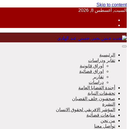
Skip to content
السبت, أغسطس 8, 2026
منظمة حقوقية مصرية تدافع عن حقوق الانسان
الرئيسية
تقاير ودراسات
اوراق قانونية
اوراق قضائية
مؤسسة 
تقارير
دراسات
أجندة القضايا العامة
تحقيقات النيابة
صحفيون خلف القضبان
النشرة
المؤشر الافريقي لحقوق الانسان
متابعات قضائية
من نحن
تواصل معنا