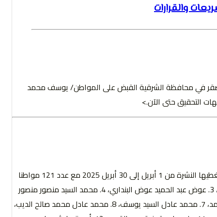
ريعات والقرارات
 مركز شرطة كفر صقر في محافظة الشرقية القبض على المواطن/ يوسف محمد
ت التحقيق حتى الآن.>
</- نيابة أمن الدولة: حققت نيابة أمن الدولة العليا خلال الفترة التي تغطيها النشرة من 1 أبريل إلى 30 أبريل 2025 مع عدد 121 مواطنا
وهم كلا من (1. أحمد محمد الدسوقي حسنين، 2. جورج حنا فرج بطرس، 3. عوض عبد الحميد عوض البنداري، 4. محمد السيد منصور منصور
أبو زيد، 5. محمد الشبراوي سليمان حجازي، 6. محمد حامد محمود محمد، 7. محمد عادل السيد يوسف، 8. محمد عادل محمد صالح الديب،