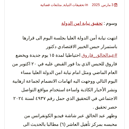
3 مارس, 2025
in
تحقيقات النيابة
,
متابعات قضائية
وسوم :
تحقيق نيابة امن الدولة
لحرية
انتهت نيابة أمن الدولة العليا بجلسة اليوم الى قرارها
باستمرار حبس الخبير الاقتصادي دكتور
#عبدالخالق_فاروق
احتياطيا لمدة ١٥ يوم جديدة ويخضع
فاروق للحبس الذي بدا فور القبض عليه في ٢٠ اكتوبر من
العام الماضي ومثل امام نيابة امن الدولة العليا مساء
الرأي و
اليوم التالي ووجهت اليه اتهامات الانضمام لجماعة ارهابية
ونشر الأخبار الكاذبة واساءة استخدام مواقع التواصل
الاجتماعي في التحقيق الذي حمل رقم ٤٩٣٧ لسنة ٢٠٢٤
حصر تحقيق .
وظهر عبد الخالق عبر شاشة فيديو الكونفرانس من
محبسه بمركز تأهيل العاشر (٦) مطالبا بالحديث الى