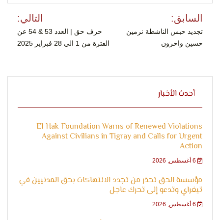
الإنسان
تصفّح
السابق:
التالي:
المقالات
تجديد حبس الناشطة نرمين
حرف حق | العدد 53 & 54 عن
حسين واخرون
الفترة من 1 الي 28 فبراير 2025
أحدث الأخبار
El Hak Foundation Warns of Renewed Violations
Against Civilians in Tigray and Calls for Urgent
Action
6 أغسطس, 2026
مؤسسة الحق تحذر من تجدد الانتهاكات بحق المدنيين في
تيغراي وتدعو إلى تحرك عاجل
6 أغسطس, 2026