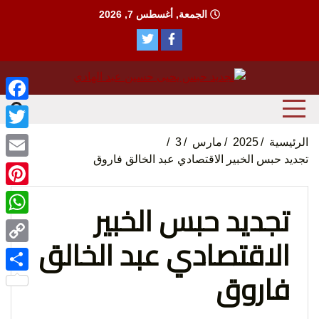
Ski
الجمعة, أغسطس 7, 2026
t
conten
منظمة حقوقية مصرية تدافع عن حقوق الانسان
مؤسسة
ebook
witter
الرئيسية
2025
مارس
3
تجديد حبس الخبير الاقتصادي عبد الخالق فاروق
Email
terest
تجديد حبس الخبير
tsApp
الاقتصادي عبد الخالق
الحق
Copy
فاروق
Link
Share