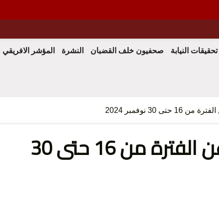
 الحق
تحقيقات النيابة
صحفيون خلف القضبان
النشرة
المؤشر الافريقي 
حرف حق | العدد 48 عن الفترة من 16 حتى 30
الرأي و