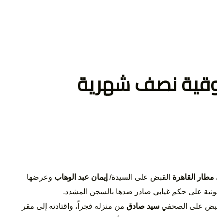
ر وحقوق
قية نصف شهرية
ن
مطار القاهرة
القبض على السيدة/
إيمان عبد الوهاب
وعرضها
انونية على حكم غيابي صادر ضدها بالسجن المشدد.
قبض على الصحفي
سيد صادق
من منزله فجراً، واقتادته إلى مقر