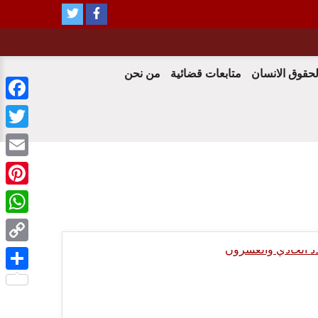
لحقوق الانسان
متابعات قضائية
من نحن
ebook
witter
Email
terest
tsApp
Copy
0 Minutes
Link
Share