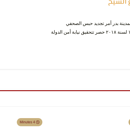
 الشيخ
 بمدينة بدر أمر تجديد حبس الصحفي
#ربيع_الشيخ والمحبوس على ذمة التحقيق رقم ١٣٦٥ لسنة ٢٠١٨ حصر تتحقيق نيابة أمن الدولة
4 Minutes