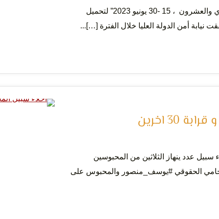
حرف حق[1] نشرة حقوقية نصف شهرية “العدد الحادي والعشرون ، 15 -30 يونيو 2023” لتحميل
ر وحقوق
ت نيابة أمن الدولة العليا خلال الفترة […]...
ن
30 اخرين
ء سبيل عدد ينهاز الثلاثين من المحبوسين
لمحامي الحقوقي #يوسف_منصور والمحبوس على