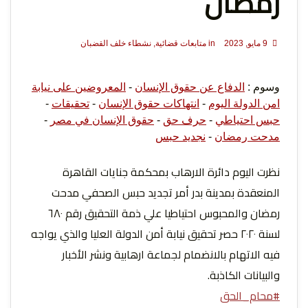
رمضان
9 مايو, 2023
in
متابعات قضائية
,
نشطاء خلف القضبان
لحرية
وسوم :
الدفاع عن حقوق الإنسان
-
المعروضين على نيابة
امن الدولة اليوم
-
انتهاكات حقوق الإنسان
-
تحقيقات
-
حبس احتياطي
-
حرف حق
-
حقوق الإنسان في مصر
-
مدحت رمضان
-
نجديد حبس
نظرت اليوم دائرة الارهاب بمحكمة جنايات القاهرة
المنعقدة بمدينة بدر أمر تجديد حبس الصحفي مدحت
الرأي و
رمضان والمحبوس احتياطيا علي ذمة التحقيق رقم ٦٨٠
لسنة ٢٠٢٠ حصر تحقيق نيابة أمن الدولة العليا والذي يواجه
فيه الاتهام بالانضمام لجماعة ارهابية ونشر الأخبار
والبيانات الكاذبة.
#محام_الحق