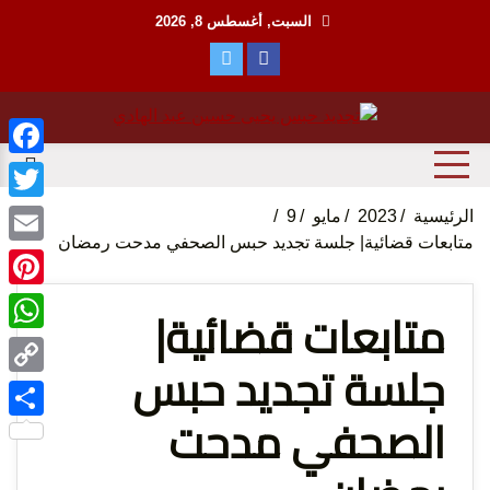
Ski
السبت, أغسطس 8, 2026
t
conten
منظمة حقوقية مصرية تدافع عن حقوق الانسان
مؤسسة
ebook
witter
الرئيسية
2023
مايو
9
متابعات قضائية| جلسة تجديد حبس الصحفي مدحت رمضان
Email
terest
متابعات قضائية|
tsApp
جلسة تجديد حبس
الحق
Copy
الصحفي مدحت
Link
Share