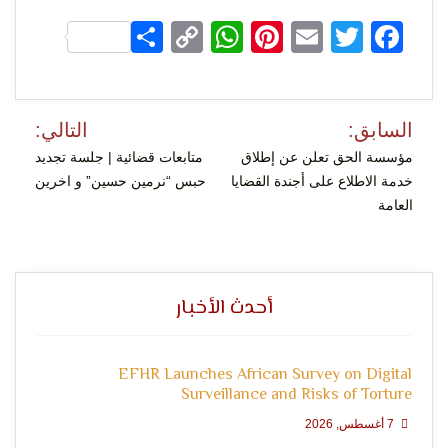
التعبير
Share
WhatsApp
Copy
Pinterest
Email
Facebook
Twitter
Link
تصفّح
السابق:
التالي:
المقالات
مؤسسة الحق تعلن عن إطلاق
متابعات قضائية | جلسة تجديد
خدمة الاطلاع على أجندة القضايا
حبس “نرمين حسين” و اخرين
العامة
وحقوق
أحدث الأخبار
EFHR Launches African Survey on Digital
Surveillance and Risks of Torture
7 أغسطس, 2026