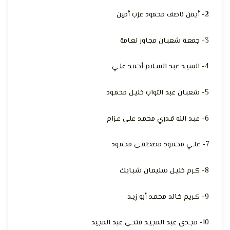
الإنسان
2- أيمن ناصف محمود عزب أمين
3- جمعـة شعبـان مجـاور نعـامة
4- السيـد عبد السـلام أحمـد علـي
5- شعبـان عبد التواب خليـل محمـود
6- عبـد الله قـدري محمـد علي عـزام
7- علـي محمـود مصطفـى محمـود
8- كـرم خليـل سليمـان شبـايك
9- كـريم خـالد محمـد أبو زيـد
10- مجـدي عبد المجيـد فتحي عبد المجيد