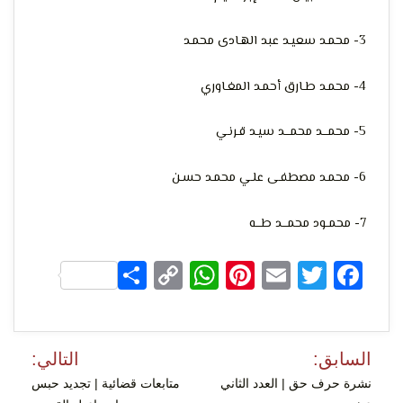
3- محمـد سعيـد عبد الهـادی محمـد
4- محمـد طـارق أحمـد المغـاوري
5- محمـــد محمـــد سيـد قـرنـي
6- محمـد مصطفـى علـي محمـد حسـن
7- محمــود محمـــد طـــه
Share
WhatsApp
Copy
Pinterest
Email
Facebook
Twitter
Link
تصفّح
السابق:
التالي:
المقالات
نشرة حرف حق | العدد الثاني
متابعات قضائية | تجديد حبس