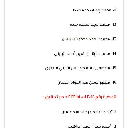
11- محمـد إيهـاب محمـد نـدا
12- محمــد سيـد محمــد سيـد
13- محمـود أحمـد محمـود سليمـان
14- محمـود فـؤاد إبـراهيم أحمـد البابلي
15- مصطفـى سعيـد عبـاس اللـيثي العـدوي
16- منصـور حسـن عبد الجـواد الغلبـان
القضية رقم ٢٠٩٤ لسنة ٢٠٢٢ حصر تحقيق :
1- أحمـد محمـد عـبد الحميـد عثمـان
2- أحمــد نبيــل أحمــد إبـراهــيم