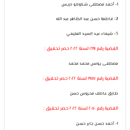
1- أحمـد مصطفى شـكوكـو دريـس
التعبير
2- فـاطمة حسـن عبد الظـاهر عبد الله
3- شيمـاء عيـد السيـد العليمـي
القضية رقم ١٦٩١ لسنة ٢٠٢٢ حصر تحقيق :
مصطفـى يـونس محمـد محمـد
وحقوق
القضية رقم ١٩٧٧ لسنة ٢٠٢٢ حصر تحقيق :
طـارق عـاطف محـروس حسن
القضية رقم ٢٠٧٠ لسنة ٢٠٢٢ حصر تحقيق :
1- أحمـد حسـن جـابر حسـن