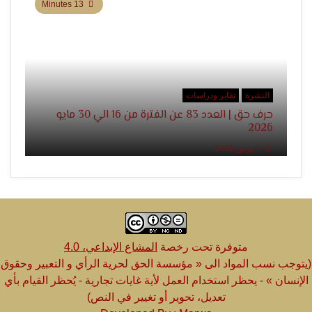
13 Minutes
النشرة
تقاير ودراسات
حرف حق | العدد 83 عن الفترة من 16 الي 30 مايو
2026
7 يونيو, 2026
متوفرة تحت رخصة
المشاع الإبداعي، 4.0
(يتوجب نسب المواد الى « مؤسسة الحق لحرية الرأي و التعبير وحقوق
الإنسان » - يحظر استخدام العمل لأية غايات تجارية - يُحظر القيام بأي
تعديل، تحوير أو تغيير في النص)