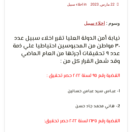
22 مارس, 2023
in
اخلاء سبيل
وسوم :
اخلاء سبيل
لحرية
نيابة أمن الدولة العليا تقرر اخلاء سبيل عدد
٣٠ مواطن من المحبوسين احتياطيا علي ذمة
عدد ٩ تحقيقات أجرتها من العام الماضي
وقد شمل القرار كل من :
القضية رقم ٩٥ لسنة ٢٠٢٢ حصر تحقيق :
الرأي و
1- عبــاس سـيد عبـاس حسـانين
2- هـاني محمـد جـاد حسـن
القضية رقم ١٦٣٥ لسنة ٢٠٢٢ حصر تحقيق: