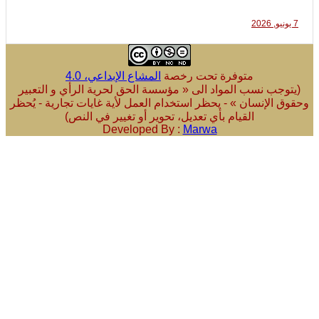
متوفرة تحت رخصة
المشاع الإبداعي، 4.0
ب نسب المواد الى « مؤسسة الحق لحرية الرأي و التعبير
لإنسان » - يحظر استخدام العمل لأية غايات تجارية - يُحظر
القيام بأي تعديل، تحوير أو تغيير في النص)
Developed By :
Marwa