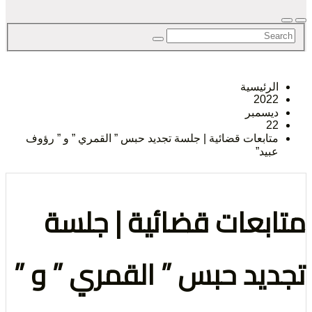
لحق
رئيسية
202
حرية
سمبر
2
ابعات قضائية | جلسة تجديد حبس ” القمري ” و ” رؤوف
يد”
بعات قضائية | جلسة
لرأي و
يد حبس ” القمري ” و ”