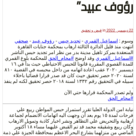
ف عبيد”
لتعبير
in
قبض و تحقيق
اسماعيل القمري
-
تجديد حبس
-
رؤوف عبيد
-
صحفي
ذ قليل الدائرة الثالثة ارهاب بمحكمة جنايات القاهرة
ة بمركز تاهيل مدينة بدر من نظر امر تجديد حبس الناشر
يل_القمري
وقد اوضح
#محام_الحق
للمحكمة بلوغ القمري
للمدة القصوي المقررة قانونا للحبس الاحتياطي حيث بدأ في ١٦
ديسمبر ٢٠٢٠ عقب اعادة اتهامه من داخل محبسه في القضية ٨١٠
حقوق
لسنة ٢٠٢٠ حصر تحقيق حيث كان قد صدر قرارا قضائيا باخلاء
سبيله في التحقيق رقم ١٣٣٢ لسنة ٢٠١٨ حصر تحقيق لكنه لم ينفذ
ر المحكمة قرارها حتي الآن
الحق
ن الدولة العليا تقرر استمرار حبس المواطن ربيع علي
فرحات لمدة ١٥ يوم بعد أن وجهت اليه اتهامات الانضمام لجماعة
والتحريض علي التظاهر ونشر اخبار كاذبة وتمويل الارهاب
وكان ربيع وشقيقه محمد قد تم القبض عليهما مساء ١٨ أكتوبر
من منزلهما بشارع البحر الاعظم بمحافظة الجيزة علي ذمة