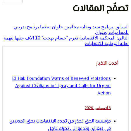
ح المقالات
برنامج سند ونقابة محامين حلوان ينظما برنامج تدريبي
ات بحلوان
المحكمة الاقتصادية تغرم “حسام بهجت” 10 الاف جنيها بتهمة
وطنية للانتخابات
ث الأخبار
El Hak Foundation Warns of Renewed Violations
Against Civilians in Tigray and Calls for Urgent
Action
6 أغسطس, 2026
مؤسسة الحق تحذر من تجدد الانتهاكات بحق المدنيين
في تيغراي وتدعو إلى تحرك عاجل