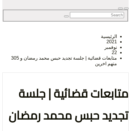
لحق
رئيسية
202
حرية
فمبر
2
متابعات قضائية | جلسة تجديد حبس محمد رمضان و 305
هم اخرين
بعات قضائية | جلسة
لرأي و
يد حبس محمد رمضان