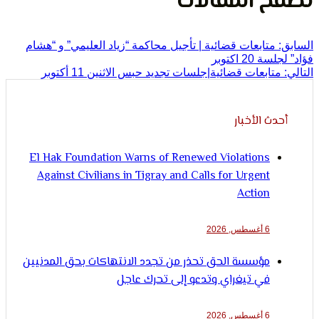
لإنسان
ح المقالات
متابعات قضائية | تأجيل محاكمة “زياد العليمي” و “هشام
2 اكتوبر
تابعات قضائية|جلسات تجديد حبس الاثنين 11 أكتوبر
ث الأخبار
El Hak Foundation Warns of Renewed Violations
Against Civilians in Tigray and Calls for Urgent
Action
6 أغسطس, 2026
مؤسسة الحق تحذر من تجدد الانتهاكات بحق المدنيين
في تيغراي وتدعو إلى تحرك عاجل
6 أغسطس, 2026