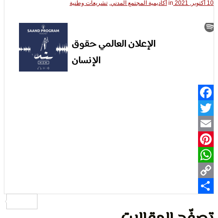
in
أكاديمية المجتمع المدني
,
تشريعات وطنية
لتعبير
Fa
حقوق
Pi
Wh