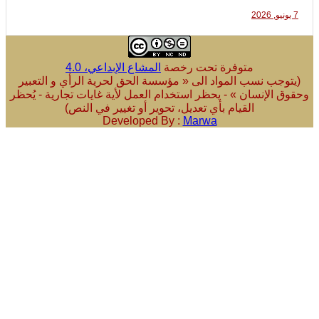
متوفرة تحت رخصة
المشاع الإبداعي، 4.0
ب نسب المواد الى « مؤسسة الحق لحرية الرأي و التعبير
لإنسان » - يحظر استخدام العمل لأية غايات تجارية - يُحظر
القيام بأي تعديل، تحوير أو تغيير في النص)
Developed By :
Marwa