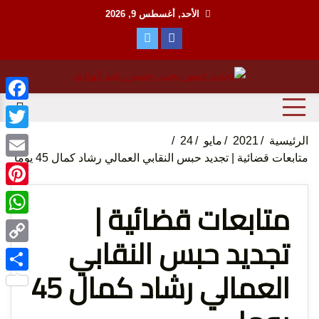
Ski
الأحد, أغسطس 9, 2026
t
conten
منظمة حقوقية مصرية تدافع عن حقوق الانسان
مؤسسة
ebook
witter
الرئيسية
2021
مايو
24
متابعات قضائية | تجديد حبس النقابي العمالي رشاد كمال 45 يوما
Email
terest
متابعات قضائية |
tsApp
تجديد حبس النقابي
الحق
Copy
العمالي رشاد كمال 45
Link
Share