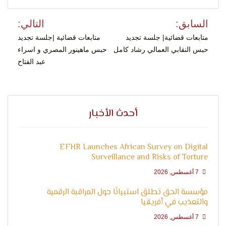
الإنسان
تصفّح
السابق:
التالي:
المقالات
متابعات قضائية| جلسة تجديد
متابعات قضائية |جلسة تجديد
حبس النقابي العمالي رشاد كامل
حبس ماهينور المصري و اسراء
عبد الفتاح
أحدث الأخبار
EFHR Launches African Survey on Digital
Surveillance and Risks of Torture
7 أغسطس, 2026
مؤسسة الحق تطلق استبيانًا حول المراقبة الرقمية
والتعذيب في أفريقيا
7 أغسطس, 2026