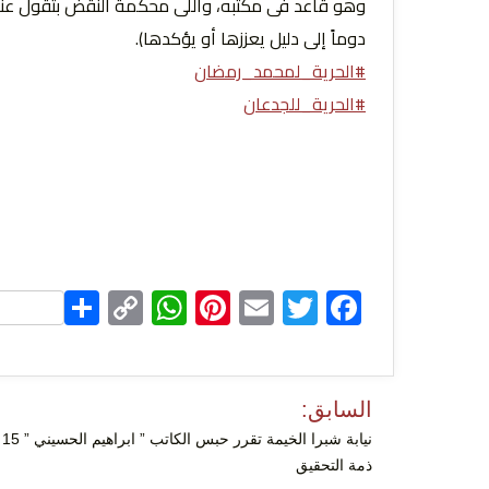
وهو قاعد فى مكتبه، واللى محكمة النقض بتقول عنها أ
دوماً إلى دليل يعززها أو يؤكدها).
#
الحرية_لمحمد_رمضان
#
الحرية_للجدعان
hare
WhatsApp
Copy
Pinterest
Email
Facebook
Twitter
Link
تصفّح
السابق:
المقالات
نيا
ذمة التحقيق