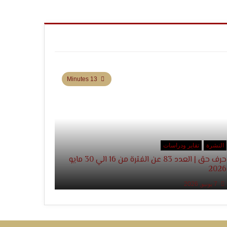
13 Minutes
النشرة
تقاير ودراسات
حرف حق | العدد 83 عن الفترة من 16 الي 30 مايو
2026
7 يونيو, 2026