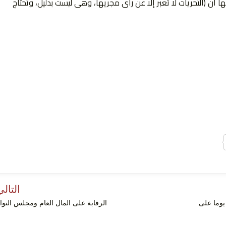
ن (التحريات لا تعبر إلا عن رأى مجريها، وهى ليست بدليل، وتحتاج
S
التالي
بة شبرا الخيمة تقرر حبس الكاتب ” ابراهيم الحسيني ” 15 يوما على
الرقابة على المال العام ومجلس النو