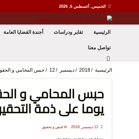
Ski
الخميس, أغسطس 6, 2026
t
conten
منظمة حقوقية مصرية تدافع عن حقوق الانسان
مؤسسة
الرئيسية
تقاير ودراسات
أجندة القضايا العامة
تواصل معنا
الرئيسية
2018
ديسمبر
12
حبس المحامي و الحقوقي ” محمد رمضان ” 15 ي
لحرية 
يوما على ذمة التحقيق بسبب es
12 ديسمبر, 2018
in
قبض و تحقيق