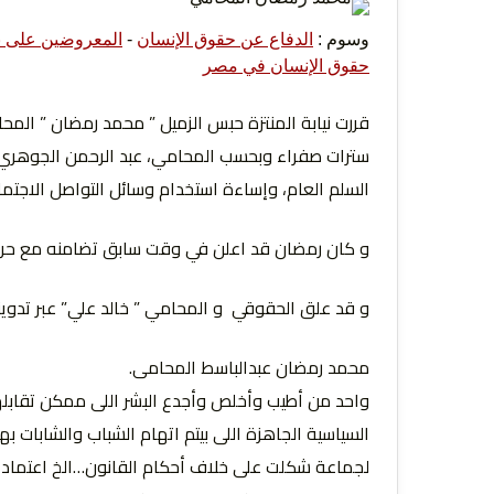
وسوم :
الدفاع عن حقوق الإنسان
-
المعروضين على نيا
التعبي
حقوق الإنسان في مصر
سترات صفراء وبحسب المحامي، عبد الرحمن الجوهري، 
السلم العام، وإساءة استخدام وسائل التواصل الاجتم
و كان رمضان قد اعلن في وقت سابق تضامنه مع حرك
الإنسا
و قد علق الحقوقي و المحامي ” خالد علي” عبر تدوين
محمد رمضان عبدالباسط المحامی.
واحد من أطيب وأخلص وأجدع البشر اللى ممكن تقابله
السياسية الجاهزة اللى بيتم اتهام الشباب والشابات ب
لجماعة شكلت على خلاف أحكام القانون…الخ اعتماداً 