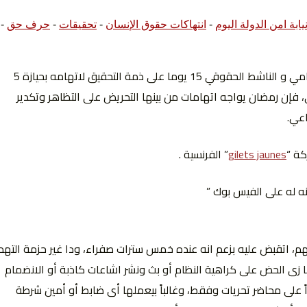
بة امن الدولة اليوم
-
انتهاكات حقوق الإنسان
-
تحقيقات
-
حرف حق
-
ر وحقوق
قررت نيابة المنتزة حبس الزميل ” محمد رمضان ” المحامي و الناشط الحقوقي 15 يوما على ذمة التحقيق لاتهامه بحيازة 5
فإن رمضان يواجه اتهامات من بينها التحريض على التظاهر وتكدير
اعي.
ة “
gilets jaunes
” الفرنسية .
ن
ه له على الفيس بوك ”
م، اتقبض عليه بزعم انه عنده خمس سترات صفراء، ودا غير حزمة التهم
ها زى الحض على كراهية النظام أو بث ونشر اشاعات كاذبة أو الانضمام
على محاضر تحريات وفقط، وغالباً بيعملها أى ضابط أو أمين شرطة