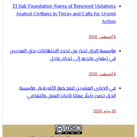
El Hak Foundation Warns of Renewed Violations
Against Civilians in Tigray and Calls for Urgent
Action
6 أغسطس, 2026
مؤسسة الحق تحذر من تجدد الانتهاكات بحق المدنيين
في تيغراي وتدعو إلى تحرك عاجل
6 أغسطس, 2026
في الذكرى العشرين للمحكمة الأفريقية.. مؤسسة
الحق تصدر دليلًا عمليًا لآليات العمل والتقاضي
30 يوليو, 2026