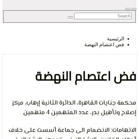
لحق
رئيسية
 اعتصام النهضة
حرية
اعتصام النهضة
جنايات القاهرة، الدائرة الثانية إرهاب، مركز
لرأي و
تأهيل بدر، عدد المتهمين 4 متهمين
مات: الانضمام الى جماعة أسست على خلاف