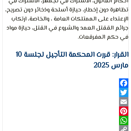
القانون، الاشتراك في تجمهر، الاشتراك في
 دون إخطار، حيازة أسلحة وذخائر دون تصريح،
لتعبير
اء على الممتلكات العامة ، والخاصة، ارتكاب
الققتل العمد والشروع في القتل، حيازة مواد
م المفرقعات.
القرار: قررت المحكمة التأجيل لجلسة 10
20
حقوق
Fa
Pi
Wh