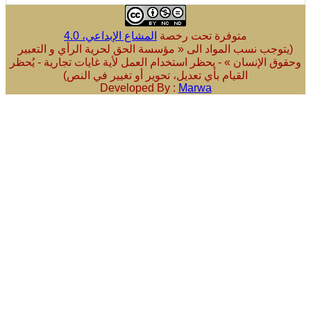
متوفرة تحت رخصة
المشاع الإبداعي، 4.0
ب نسب المواد الى « مؤسسة الحق لحرية الرأي و التعبير
لإنسان » - يحظر استخدام العمل لأية غايات تجارية - يُحظر
القيام بأي تعديل، تحوير أو تغيير في النص)
Developed By :
Marwa