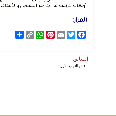
أرتكاب جريمة من جرائم التمويل والأمداد،
التعبي
القرار:
hare
WhatsApp
Copy
Pinterest
Email
Facebook
Twitter
Link
تصفّح
السابق:
الإنسا
المقالات
داعش التجمع الأول