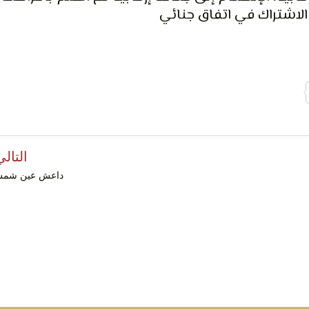
 الاشتراك في اتفاق جنائي
ر وحقوق
S
التالي
ن
داعش عين شم