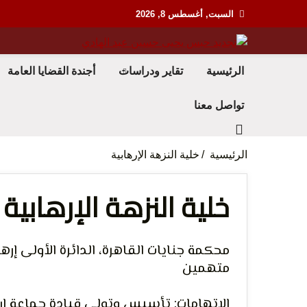
Ski
السبت, أغسطس 8, 2026
t
conten
منظمة حقوقية مصرية تدافع عن حقوق الانسان
مؤسسة
الرئيسية
تقاير ودراسات
أجندة القضايا العامة
تواصل معنا
الرئيسية
خلية النزهة الإرهابية
خلية النزهة الإرهابية
لحرية 
متهمين
الاتهامات: تأسيس وتولى قيادة جماعة إره