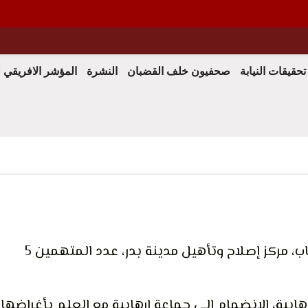
 الحق
تحقيقات النيابة
صحفيون خلف القضبان
النشرة
المؤشر الافريقي 
الرأي و
محكمة جنايات القاهرة، الدائرة الأولى إرهاب، مركز إصلاح وتأهيل مدينة بدر، عدد المتهمين 5
ابية، الإنضمام إلى جماعة إرهابية مع العلم بأغراضها،